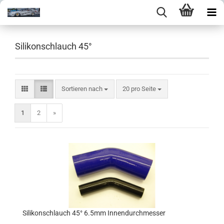
Silikonschlauch 45°
Sortieren nach
pro Seite
Sortieren nach
20 pro Seite
1
2
»
Silikonschlauch 45° 6.5mm Innendurchmesser