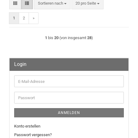
Sortieren nach
pro Seite
Sortieren nach
20 pro Seite
1
2
»
1
bis
20
(von insgesamt
28
)
Login
E-
Mail-
Adresse
Passwort
ANMELDEN
Konto erstellen
Passwort vergessen?