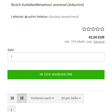
Bosch Kurbelwellensensor universal (inductive)
Lieferzeit:
sofort lieferbar
(Ausland abweichend)
42,00 EUR
inkl. 19% MwSt. zzgl.
Versand
Satz:
IN DEN WARENKORB
Sortieren nach
pro Seite
Sortieren nach
20 pro Seite
1